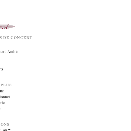
ES DE CONCERT
mart-André
rts
 PLUS
que
ionnel
rle
s
IONS
71 60 71