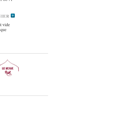
NIER
t vide
ique