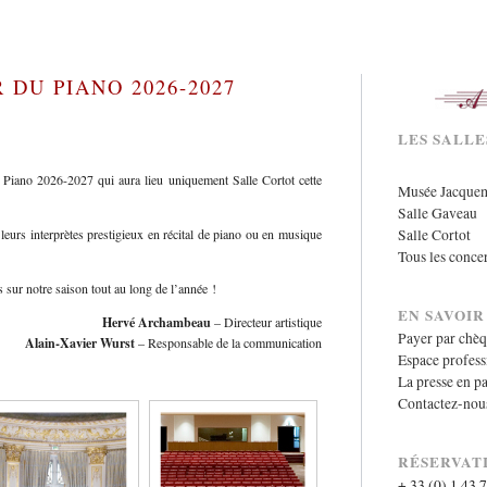
 DU PIANO 2026-2027
LES SALL
Piano 2026-2027 qui aura lieu uniquement Salle Cortot cette
Musée Jacque
Salle Gaveau
Salle Cortot
leurs interprètes prestigieux en récital de piano ou en musique
Tous les conce
 sur notre saison tout au long de l’année !
EN SAVOIR
Hervé Archambeau
– Directeur artistique
Payer par chè
Alain-Xavier Wurst
– Responsable de la communication
Espace profess
La presse en pa
Contactez-nou
RÉSERVAT
+ 33 (0) 1 43 