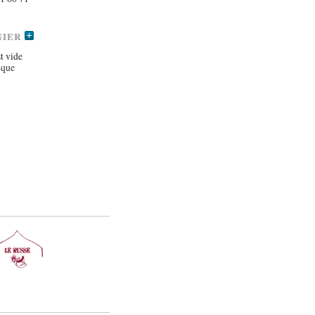
NIER
t vide
ique