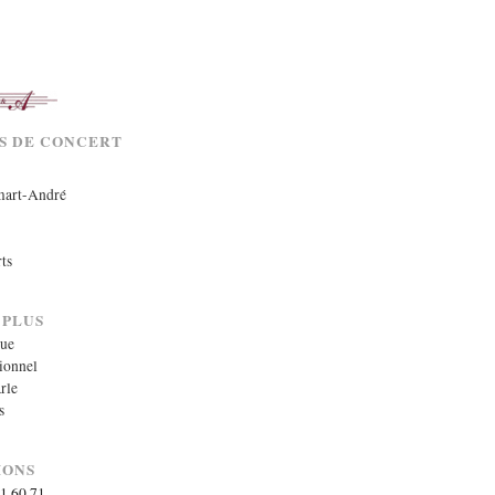
ES DE CONCERT
mart-André
rts
 PLUS
que
ionnel
rle
s
IONS
71 60 71