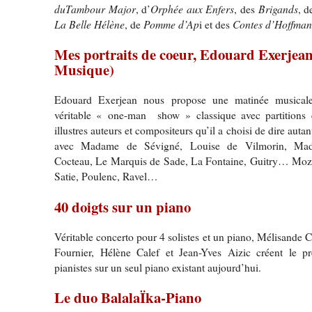
duTambour Major
Orphée aux Enfers
Brigands
, d’
, des
, 
La Belle Hélène
Pomme d’Ap
Contes d’Hoffma
, de
i et des
Mes portraits de coeur, Edouard Exerjean
Musique)
Edouard Exerjean nous propose une matinée musicale 
véritable « one-man show » classique avec partitions e
illustres auteurs et compositeurs qu’il a choisi de dire autan
avec Madame de Sévigné, Louise de Vilmorin, Ma
Cocteau, Le Marquis de Sade, La Fontaine, Guitry… Mozar
Satie, Poulenc, Ravel…
40 doigts sur un piano
Véritable concerto pour 4 solistes et un piano, Mélisande
Fournier, Hélène Calef et Jean-Yves Aizic créent le p
pianistes sur un seul piano existant aujourd’hui.
Le duo BalalaÏka-Piano